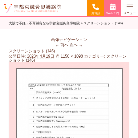
お電話
Web予約
メニュー
大阪で不妊・不育鍼灸なら宇都宮鍼灸良導絡院
>
スクリーンショット (146)
画像ナビゲーション
← 前へ
次へ →
スクリーンショット (146)
公開日時:
2023年4月19日
@
1150 × 1098
カテゴリー:
スクリーン
ショット (146)