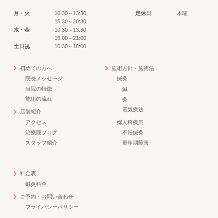
月・火
10:30～13:30
定休日
木曜
15:30～20:30
水・金
10:30～13:30
16:00～21:00
土日祝
10:30～18:00
初めての方へ
施術方針・施術法
院長メッセージ
鍼灸
当院の特徴
鍼
施術の流れ
灸
電気療法
店舗紹介
アクセス
婦人科疾患
治療院ブログ
不妊鍼灸
スタッフ紹介
更年期障害
料金表
鍼灸料金
ご予約・お問い合わせ
プライバシーポリシー