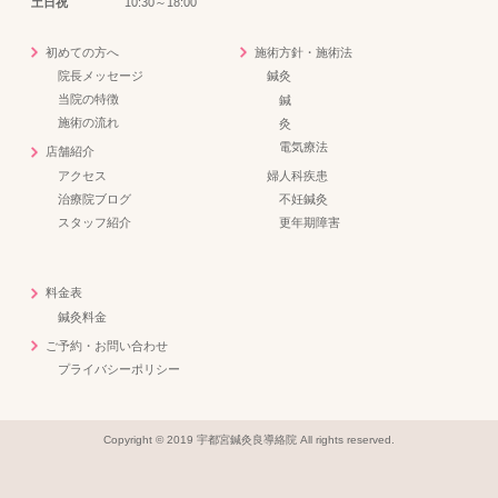
土日祝
10:30～18:00
初めての方へ
施術方針・施術法
院長メッセージ
鍼灸
当院の特徴
鍼
施術の流れ
灸
電気療法
店舗紹介
アクセス
婦人科疾患
治療院ブログ
不妊鍼灸
スタッフ紹介
更年期障害
料金表
鍼灸料金
ご予約・お問い合わせ
プライバシーポリシー
Copyright © 2019 宇都宮鍼灸良導絡院 All rights reserved.