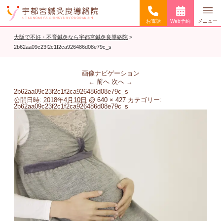
お電話
Web予約
メニュー
大阪で不妊・不育鍼灸なら宇都宮鍼灸良導絡院
>
2b62aa09c23f2c1f2ca926486d08e79c_s
画像ナビゲーション
← 前へ
次へ →
2b62aa09c23f2c1f2ca926486d08e79c_s
公開日時:
2018年4月10日
@
640 × 427
カテゴリー:
2b62aa09c23f2c1f2ca926486d08e79c_s