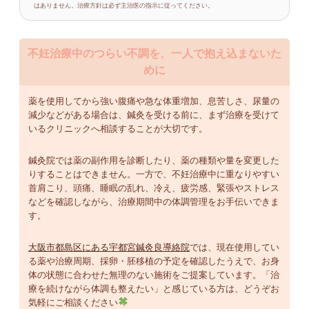
はありません。治療方針は必ず主治医の指示に従ってください。
不妊治療中のつらい不調を、一人で抱え込まないた
めに
薬を使用してから強い腹痛や急な体重増加、息苦しさ、尿量の
減少などがある場合は、鍼灸を受ける前に、まず治療を受けて
いるクリニックへ相談することが大切です。
鍼灸院では薬の副作用を診断したり、薬の種類や量を変更した
りすることはできません。一方で、不妊治療中に重なりやすい
首肩こり、頭痛、睡眠の乱れ、冷え、疲労感、緊張やストレス
などを確認しながら、治療期間中の体調管理をお手伝いできま
す。
大阪市都島区にある宇都宮鍼灸良導絡院
では、現在使用してい
る薬や治療周期、採卵・胚移植の予定を確認したうえで、お身
体の状態に合わせた無理のない施術をご提案しています。「治
療を続けながら体調も整えたい」と感じている方は、どうぞお
気軽にご相談ください