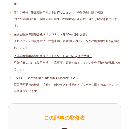
す。
厚生労働省「重篤副作用疾患別対応マニュアル 卵巣過剰刺激症候群」
OHSSの初期症状、重症化の可能性、医療機関へ連絡する目安が解説されていま
す。
医薬品医療機器総合機構「クロミッド錠50mg 添付文書」
クロミフェンの使用方法、注意事項、視覚症状やOHSSなどの副作用情報が記載さ
れています。
医薬品医療機器総合機構「レトロゾール錠2.5mg 添付文書」
不妊治療における使用方法、注意事項、頭痛やほてりなどの副作用情報が記載され
ています。
ESHRE「Unexplained Infertility Guideline 2023」
原因不明不妊の検査・治療や、鍼灸を含む補完的アプローチに関するエビデンスが
評価されています。
この記事の監修者