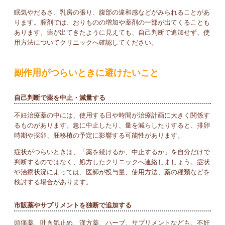
眠気やだるさ、乳房の張り、腹部の違和感などがみられることがあ
ります。腟剤では、おりものの増加や薬剤の一部が出てくることも
あります。薬が出てきたように見えても、自己判断で追加せず、使
用方法についてクリニックへ確認してください。
副作用がつらいときに避けたいこと
自己判断で薬を中止・減量する
不妊治療薬の中には、使用する日や時間が治療計画に大きく関係す
るものがあります。急に中止したり、量を減らしたりすると、排卵
時期や採卵、胚移植の予定に影響する可能性があります。
症状がつらいときは、「薬を続けるか、中止するか」を自分だけで
判断するのではなく、処方したクリニックへ連絡しましょう。症状
や治療状況によっては、医師が投与量、使用方法、薬の種類などを
検討する場合があります。
市販薬やサプリメントを独断で追加する
頭痛薬、吐き気止め、漢方薬、ハーブ、サプリメントなども、不妊