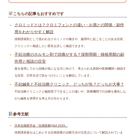
こちらの記事もおすすめです
クロミッドとは？クロミフェンとの違い・お酒との関係・副作
用をわかりやすく解説
排卵誘発剤として使われるクロミッドの働きや、服用中に起こることがある症状、
クリニックへ相談したい変化を詳しく確認できます。
不妊治療のホルモン剤で頭痛がする？採卵周期・移植周期の副
作用と相談の目安
薬を使用してから頭痛が気になる方に向けて、考えられる原因や医療機関へ相談す
る目安、日常生活で気をつけたいことを解説しています。
不妊鍼灸と不妊治療クリニック、どっちが先？どっちが大事？
不妊治療クリニックと鍼灸院でできることの違いや、医療機関での治療を優先しな
がら鍼灸を併用する考え方が分かります。
参考文献
日本生殖医学会「生殖医療Q&A 2025」
排卵誘発薬をはじめとする生殖医療の治療方法や注意点について解説されていま