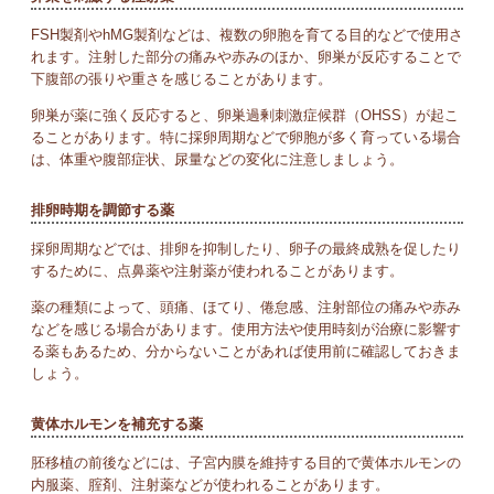
FSH製剤やhMG製剤などは、複数の卵胞を育てる目的などで使用さ
れます。注射した部分の痛みや赤みのほか、卵巣が反応することで
下腹部の張りや重さを感じることがあります。
卵巣が薬に強く反応すると、卵巣過剰刺激症候群（OHSS）が起こ
ることがあります。特に採卵周期などで卵胞が多く育っている場合
は、体重や腹部症状、尿量などの変化に注意しましょう。
排卵時期を調節する薬
採卵周期などでは、排卵を抑制したり、卵子の最終成熟を促したり
するために、点鼻薬や注射薬が使われることがあります。
薬の種類によって、頭痛、ほてり、倦怠感、注射部位の痛みや赤み
などを感じる場合があります。使用方法や使用時刻が治療に影響す
る薬もあるため、分からないことがあれば使用前に確認しておきま
しょう。
黄体ホルモンを補充する薬
胚移植の前後などには、子宮内膜を維持する目的で黄体ホルモンの
内服薬、腟剤、注射薬などが使われることがあります。