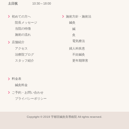
土日祝
10:30～18:00
初めての方へ
施術方針・施術法
院長メッセージ
鍼灸
当院の特徴
鍼
施術の流れ
灸
電気療法
店舗紹介
アクセス
婦人科疾患
治療院ブログ
不妊鍼灸
スタッフ紹介
更年期障害
料金表
鍼灸料金
ご予約・お問い合わせ
プライバシーポリシー
Copyright © 2019 宇都宮鍼灸良導絡院 All rights reserved.