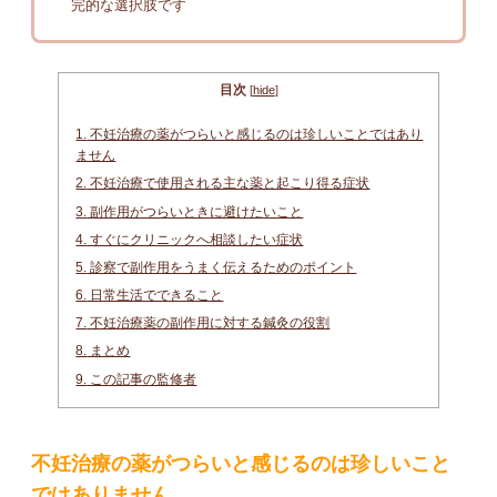
完的な選択肢です
目次
[
hide
]
1.
不妊治療の薬がつらいと感じるのは珍しいことではあり
ません
2.
不妊治療で使用される主な薬と起こり得る症状
3.
副作用がつらいときに避けたいこと
4.
すぐにクリニックへ相談したい症状
5.
診察で副作用をうまく伝えるためのポイント
6.
日常生活でできること
7.
不妊治療薬の副作用に対する鍼灸の役割
8.
まとめ
9.
この記事の監修者
不妊治療の薬がつらいと感じるのは珍しいこと
ではありません