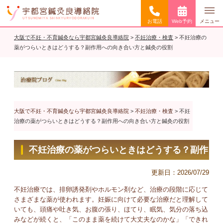
お電話
Web予約
メニュー
大阪で不妊・不育鍼灸なら宇都宮鍼灸良導絡院
>
不妊治療・検査
>
不妊治療の
薬がつらいときはどうする？副作用への向き合い方と鍼灸の役割
大阪で不妊・不育鍼灸なら宇都宮鍼灸良導絡院
>
不妊治療・検査
>
不妊
治療の薬がつらいときはどうする？副作用への向き合い方と鍼灸の役割
不妊治療の薬がつらいときはどうする？副作
用への向き合い方と鍼灸の役割
更新日：
2026/07/29
不妊治療では、排卵誘発剤やホルモン剤など、治療の段階に応じて
さまざまな薬が使われます。妊娠に向けて必要な治療だと理解して
いても、頭痛や吐き気、お腹の張り、ほてり、眠気、気分の落ち込
みなどが続くと、「このまま薬を続けて大丈夫なのかな」「できれ