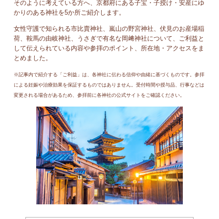
そのように考えている方へ、京都府にある子宝・子授け・安産にゆ
かりのある神社を5か所ご紹介します。
女性守護で知られる市比賣神社、嵐山の野宮神社、伏見のお産場稲
荷、鞍馬の由岐神社、うさぎで有名な岡﨑神社について、ご利益と
して伝えられている内容や参拝のポイント、所在地・アクセスをま
とめました。
※記事内で紹介する「ご利益」は、各神社に伝わる信仰や由緒に基づくものです。参拝
による妊娠や治療効果を保証するものではありません。受付時間や授与品、行事などは
変更される場合があるため、参拝前に各神社の公式サイトをご確認ください。