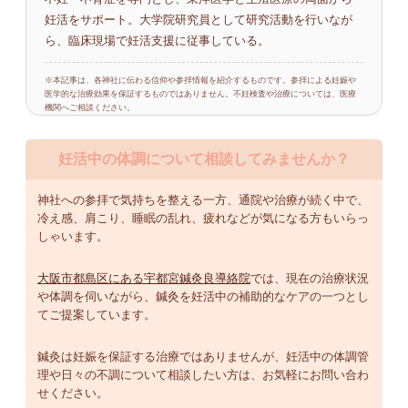
妊活をサポート。大学院研究員として研究活動を行いなが
ら、臨床現場で妊活支援に従事している。
※本記事は、各神社に伝わる信仰や参拝情報を紹介するものです。参拝による妊娠や
医学的な治療効果を保証するものではありません。不妊検査や治療については、医療
機関へご相談ください。
妊活中の体調について相談してみませんか？
神社への参拝で気持ちを整える一方、通院や治療が続く中で、
冷え感、肩こり、睡眠の乱れ、疲れなどが気になる方もいらっ
しゃいます。
大阪市都島区にある宇都宮鍼灸良導絡院
では、現在の治療状況
や体調を伺いながら、鍼灸を妊活中の補助的なケアの一つとし
てご提案しています。
鍼灸は妊娠を保証する治療ではありませんが、妊活中の体調管
理や日々の不調について相談したい方は、お気軽にお問い合わ
せください。