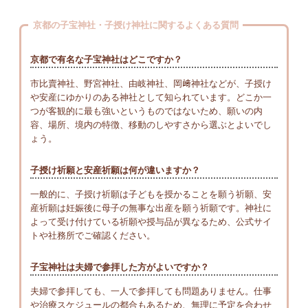
京都の子宝神社・子授け神社に関するよくある質問
京都で有名な子宝神社はどこですか？
市比賣神社、野宮神社、由岐神社、岡﨑神社などが、子授け
や安産にゆかりのある神社として知られています。どこか一
つが客観的に最も強いというものではないため、願いの内
容、場所、境内の特徴、移動のしやすさから選ぶとよいでし
ょう。
子授け祈願と安産祈願は何が違いますか？
一般的に、子授け祈願は子どもを授かることを願う祈願、安
産祈願は妊娠後に母子の無事な出産を願う祈願です。神社に
よって受け付けている祈願や授与品が異なるため、公式サイ
トや社務所でご確認ください。
子宝神社は夫婦で参拝した方がよいですか？
夫婦で参拝しても、一人で参拝しても問題ありません。仕事
や治療スケジュールの都合もあるため、無理に予定を合わせ