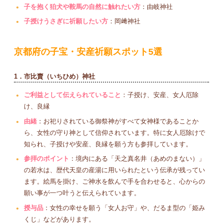
子を抱く狛犬や鞍馬の自然に触れたい方
：由岐神社
子授けうさぎに祈願したい方
：岡﨑神社
京都府の子宝・安産祈願スポット5選
1．市比賣（いちひめ）神社
ご利益として伝えられていること
：子授け、安産、女人厄除
け、良縁
由緒
：お祀りされている御祭神がすべて女神様であることか
ら、女性の守り神として信仰されています。特に女人厄除けで
知られ、子授けや安産、良縁を願う方も参拝しています。
参拝のポイント
：境内にある「天之真名井（あめのまない）」
の若水は、歴代天皇の産湯に用いられたという伝承が残ってい
ます。絵馬を掛け、ご神水を飲んで手を合わせると、心からの
願い事が一つ叶うと伝えられています。
授与品
：女性の幸せを願う「女人お守」や、だるま型の「姫み
くじ」などがあります。