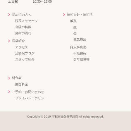
土日祝
10:30～18:00
初めての方へ
施術方針・施術法
院長メッセージ
鍼灸
当院の特徴
鍼
施術の流れ
灸
電気療法
店舗紹介
アクセス
婦人科疾患
治療院ブログ
不妊鍼灸
スタッフ紹介
更年期障害
料金表
鍼灸料金
ご予約・お問い合わせ
プライバシーポリシー
Copyright © 2019 宇都宮鍼灸良導絡院 All rights reserved.