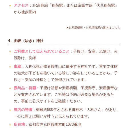
アクセス
：JR奈良線「稲荷駅」または京阪本線「伏見稲荷駅」
から徒歩圏内
➤お産場稲荷・お産場茶屋の案内はこちら
4．由岐（ゆき）神社
ご利益として伝えられていること
：子授け、安産、厄除け、火
難除け、良縁
由緒
：天狗伝説が残る鞍馬山に鎮座する神社です。重要文化財
の狛犬が子どもを抱いている珍しい姿をしていることから、子
授け・安産の神様として信仰されています。
授与品・祈願
：子授け祈願や安産祈願、子授御守、安産腹帯な
どが案内されています。ご祈祷は予約が必要な場合があるた
め、事前に公式サイトをご確認ください。
境内の特徴
：樹齢約800年とされる御神木「大杉さん」があり、
一心に願えば願いが叶うと伝えられています。
所在地
：京都市左京区鞍馬本町1073番地