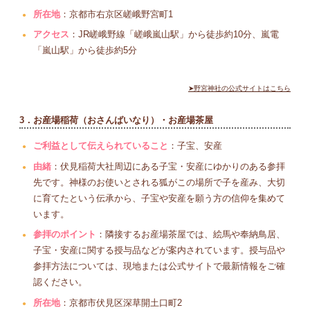
所在地
：京都市右京区嵯峨野宮町1
アクセス
：JR嵯峨野線「嵯峨嵐山駅」から徒歩約10分、嵐電
「嵐山駅」から徒歩約5分
➤野宮神社の公式サイトはこちら
3．お産場稲荷（おさんばいなり）・お産場茶屋
ご利益として伝えられていること
：子宝、安産
由緒
：伏見稲荷大社周辺にある子宝・安産にゆかりのある参拝
先です。神様のお使いとされる狐がこの場所で子を産み、大切
に育てたという伝承から、子宝や安産を願う方の信仰を集めて
います。
参拝のポイント
：隣接するお産場茶屋では、絵馬や奉納鳥居、
子宝・安産に関する授与品などが案内されています。授与品や
参拝方法については、現地または公式サイトで最新情報をご確
認ください。
所在地
：京都市伏見区深草開土口町2