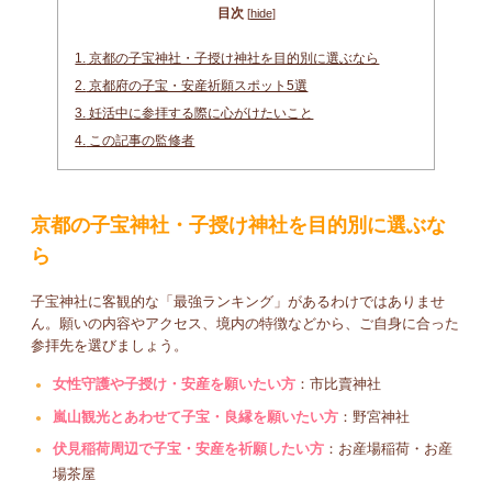
目次
[
hide
]
1.
京都の子宝神社・子授け神社を目的別に選ぶなら
2.
京都府の子宝・安産祈願スポット5選
3.
妊活中に参拝する際に心がけたいこと
4.
この記事の監修者
京都の子宝神社・子授け神社を目的別に選ぶな
ら
子宝神社に客観的な「最強ランキング」があるわけではありませ
ん。願いの内容やアクセス、境内の特徴などから、ご自身に合った
参拝先を選びましょう。
女性守護や子授け・安産を願いたい方
：市比賣神社
嵐山観光とあわせて子宝・良縁を願いたい方
：野宮神社
伏見稲荷周辺で子宝・安産を祈願したい方
：お産場稲荷・お産
場茶屋