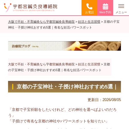
お電話
Web予約
メニュー
大阪で不妊・不育鍼灸なら宇都宮鍼灸良導絡院
>
妊活と生活習慣
>
京都の子宝
神社・子授け神社おすすめ5選｜有名な妊活パワースポット
大阪で不妊・不育鍼灸なら宇都宮鍼灸良導絡院
>
妊活と生活習慣
>
京都
の子宝神社・子授け神社おすすめ5選｜有名な妊活パワースポット
京都の子宝神社・子授け神社おすすめ5選｜
有名な妊活パワースポット
更新日：
2026/08/05
「京都で子宝祈願をしたいけれど、どの神社を選べばよいのだろ
う」
「子授けで有名な京都の神社やパワースポットを知りたい」