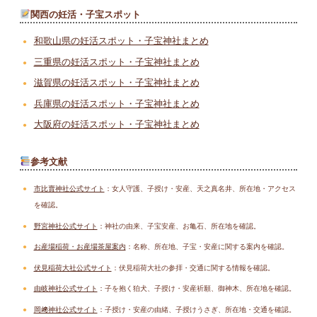
関西の妊活・子宝スポット
和歌山県の妊活スポット・子宝神社まとめ
三重県の妊活スポット・子宝神社まとめ
滋賀県の妊活スポット・子宝神社まとめ
兵庫県の妊活スポット・子宝神社まとめ
大阪府の妊活スポット・子宝神社まとめ
参考文献
市比賣神社公式サイト
：女人守護、子授け・安産、天之真名井、所在地・アクセス
を確認。
野宮神社公式サイト
：神社の由来、子宝安産、お亀石、所在地を確認。
お産場稲荷・お産場茶屋案内
：名称、所在地、子宝・安産に関する案内を確認。
伏見稲荷大社公式サイト
：伏見稲荷大社の参拝・交通に関する情報を確認。
由岐神社公式サイト
：子を抱く狛犬、子授け・安産祈願、御神木、所在地を確認。
岡﨑神社公式サイト
：子授け・安産の由緒、子授けうさぎ、所在地・交通を確認。