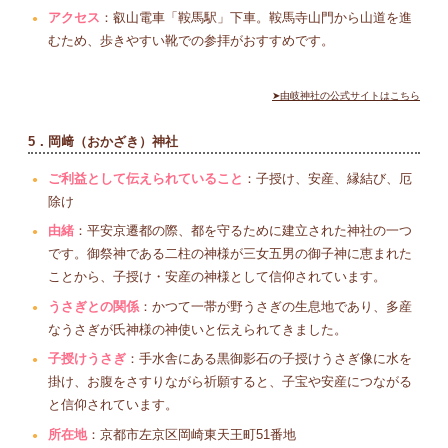
アクセス
：叡山電車「鞍馬駅」下車。鞍馬寺山門から山道を進
むため、歩きやすい靴での参拝がおすすめです。
➤由岐神社の公式サイトはこちら
5．岡﨑（おかざき）神社
ご利益として伝えられていること
：子授け、安産、縁結び、厄
除け
由緒
：平安京遷都の際、都を守るために建立された神社の一つ
です。御祭神である二柱の神様が三女五男の御子神に恵まれた
ことから、子授け・安産の神様として信仰されています。
うさぎとの関係
：かつて一帯が野うさぎの生息地であり、多産
なうさぎが氏神様の神使いと伝えられてきました。
子授けうさぎ
：手水舎にある黒御影石の子授けうさぎ像に水を
掛け、お腹をさすりながら祈願すると、子宝や安産につながる
と信仰されています。
所在地
：京都市左京区岡崎東天王町51番地