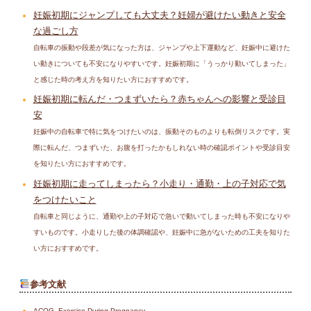
妊娠初期にジャンプしても大丈夫？妊婦が避けたい動きと安全
な過ごし方
自転車の振動や段差が気になった方は、ジャンプや上下運動など、妊娠中に避けた
い動きについても不安になりやすいです。妊娠初期に「うっかり動いてしまった」
と感じた時の考え方を知りたい方におすすめです。
妊娠初期に転んだ・つまずいたら？赤ちゃんへの影響と受診目
安
妊娠中の自転車で特に気をつけたいのは、振動そのものよりも転倒リスクです。実
際に転んだ、つまずいた、お腹を打ったかもしれない時の確認ポイントや受診目安
を知りたい方におすすめです。
妊娠初期に走ってしまったら？小走り・通勤・上の子対応で気
をつけたいこと
自転車と同じように、通勤や上の子対応で急いで動いてしまった時も不安になりや
すいものです。小走りした後の体調確認や、妊娠中に急がないための工夫を知りた
い方におすすめです。
参考文献
ACOG. Exercise During Pregnancy