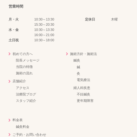
営業時間
月・火
10:30～13:30
定休日
木曜
15:30～20:30
水・金
10:30～13:30
16:00～21:00
土日祝
10:30～18:00
初めての方へ
施術方針・施術法
院長メッセージ
鍼灸
当院の特徴
鍼
施術の流れ
灸
電気療法
店舗紹介
アクセス
婦人科疾患
治療院ブログ
不妊鍼灸
スタッフ紹介
更年期障害
料金表
鍼灸料金
ご予約・お問い合わせ