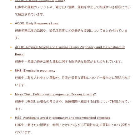
妊娠中の運動のメリットや、避けたい運動、運動を中止して相談すべき症状につい
て解説されています。
ACOG. Early Pregnancy Loss
妊娠初期流産の原因や、染色体異常など偶発的な要因についてまとめられていま
す。
ACOG. Physical Activity and Exercise During Pregnancy and the Postpartum
Period
妊娠中・産後の身体活動と運動に関する医学的な推奨がまとめられています。
NHS. Exercise in pregnancy
妊娠中に取り入れやすい運動や、注意が必要な運動について一般向けに説明されて
います。
Mayo Clinic. Falling during pregnancy: Reason to worry?
妊娠中に転倒した場合の考え方や、医療機関へ相談する目安について解説されてい
ます。
HSE. Activities to avoid in pregnancy and recommended exercises
妊娠中に避けたい活動や、転倒・けがにつながる可能性のある運動について説明さ
れています。