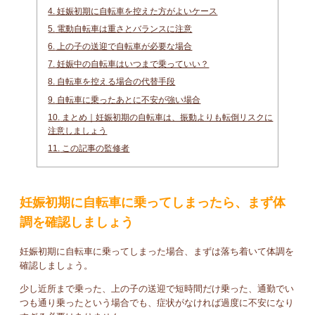
4.
妊娠初期に自転車を控えた方がよいケース
5.
電動自転車は重さとバランスに注意
6.
上の子の送迎で自転車が必要な場合
7.
妊娠中の自転車はいつまで乗っていい？
8.
自転車を控える場合の代替手段
9.
自転車に乗ったあとに不安が強い場合
10.
まとめ｜妊娠初期の自転車は、振動よりも転倒リスクに
注意しましょう
11.
この記事の監修者
妊娠初期に自転車に乗ってしまったら、まず体
調を確認しましょう
妊娠初期に自転車に乗ってしまった場合、まずは落ち着いて体調を
確認しましょう。
少し近所まで乗った、上の子の送迎で短時間だけ乗った、通勤でい
つも通り乗ったという場合でも、症状がなければ過度に不安になり