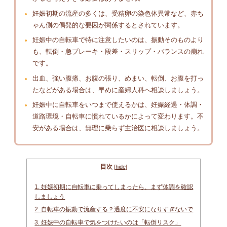
妊娠初期の流産の多くは、受精卵の染色体異常など、赤ち
ゃん側の偶発的な要因が関係するとされています。
妊娠中の自転車で特に注意したいのは、振動そのものより
も、転倒・急ブレーキ・段差・スリップ・バランスの崩れ
です。
出血、強い腹痛、お腹の張り、めまい、転倒、お腹を打っ
たなどがある場合は、早めに産婦人科へ相談しましょう。
妊娠中に自転車をいつまで使えるかは、妊娠経過・体調・
道路環境・自転車に慣れているかによって変わります。不
安がある場合は、無理に乗らず主治医に相談しましょう。
目次
[
hide
]
1.
妊娠初期に自転車に乗ってしまったら、まず体調を確認
しましょう
2.
自転車の振動で流産する？過度に不安になりすぎないで
3.
妊娠中の自転車で気をつけたいのは「転倒リスク」