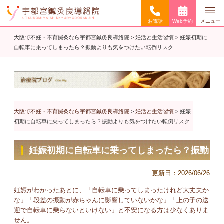
お電話
Web予約
メニュー
大阪で不妊・不育鍼灸なら宇都宮鍼灸良導絡院
>
妊活と生活習慣
>
妊娠初期に
自転車に乗ってしまったら？振動よりも気をつけたい転倒リスク
大阪で不妊・不育鍼灸なら宇都宮鍼灸良導絡院
>
妊活と生活習慣
>
妊娠
初期に自転車に乗ってしまったら？振動よりも気をつけたい転倒リスク
妊娠初期に自転車に乗ってしまったら？振動
よりも気をつけたい転倒リスク
更新日：
2026/06/26
妊娠がわかったあとに、「自転車に乗ってしまったけれど大丈夫か
な」「段差の振動が赤ちゃんに影響していないかな」「上の子の送
迎で自転車に乗らないといけない」と不安になる方は少なくありま
せん。