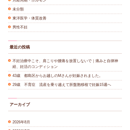
月経周期・ホルモン
未分類
東洋医学・体質改善
男性不妊
最近の投稿
不妊治療中こそ、肩こりや腰痛を放置しないで｜痛みと自律神
経、妊活のコンディション
43歳 都島区からお越しのMさんが妊娠されました。
29歳 不育症 流産を乗り越えて胚盤胞移植で妊娠15週へ
アーカイブ
2026年8月