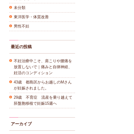
未分類
東洋医学・体質改善
男性不妊
最近の投稿
不妊治療中こそ、肩こりや腰痛を
放置しないで｜痛みと自律神経、
妊活のコンディション
43歳 都島区からお越しのMさん
が妊娠されました。
29歳 不育症 流産を乗り越えて
胚盤胞移植で妊娠15週へ
アーカイブ