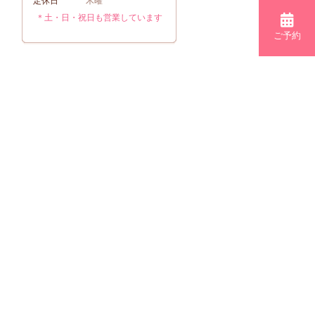
定休日
木曜
＊土・日・祝日も営業しています
ご予約