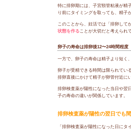
特に排卵期には、子宮頸管粘液が精
り前にタイミングを取っても、精子
このことから、妊活では「排卵して
状態を作る
ことが大切だと考えられ
卵子の寿命は排卵後12〜24時間程度
一方で、卵子の寿命は精子より短く、
卵子が受精できる時間は限られてい
排卵直後にかけて精子が卵管付近に
排卵検査薬が陽性になった当日や翌
子の寿命の違いが関係しています。
排卵検査薬が陽性の翌日でも
「排卵検査薬が陽性になった日にタ