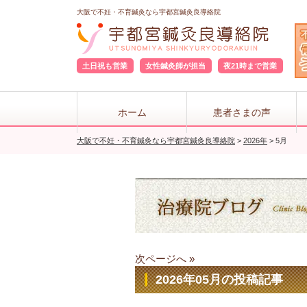
大阪で不妊・不育鍼灸なら宇都宮鍼灸良導絡院
土日祝も営業
女性鍼灸師が担当
夜21時まで営業
ホーム
患者さまの声
大阪で不妊・不育鍼灸なら宇都宮鍼灸良導絡院
>
2026年
>
5月
次ページへ »
2026年05月の投稿記事