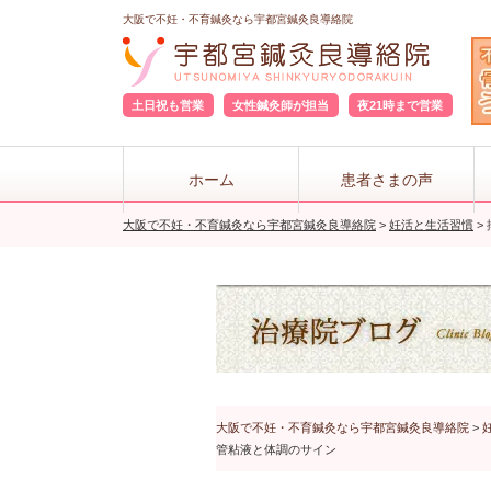
大阪で不妊・不育鍼灸なら宇都宮鍼灸良導絡院
土日祝も営業
女性鍼灸師が担当
夜21時まで営業
ホーム
患者さまの声
大阪で不妊・不育鍼灸なら宇都宮鍼灸良導絡院
>
妊活と生活習慣
>
大阪で不妊・不育鍼灸なら宇都宮鍼灸良導絡院
>
管粘液と体調のサイン