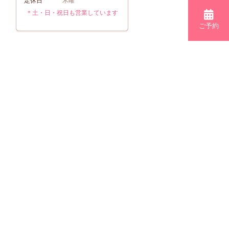
定休日
木曜
＊土・日・祝日も営業しています
ご予約