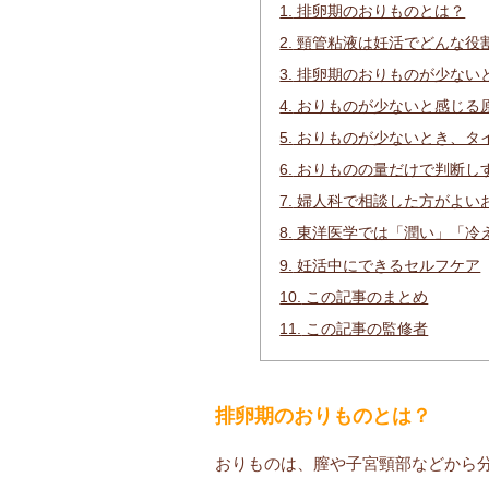
1.
排卵期のおりものとは？
2.
頸管粘液は妊活でどんな役
3.
排卵期のおりものが少ない
4.
おりものが少ないと感じる
5.
おりものが少ないとき、タ
6.
おりものの量だけで判断し
7.
婦人科で相談した方がよい
8.
東洋医学では「潤い」「冷
9.
妊活中にできるセルフケア
10.
この記事のまとめ
11.
この記事の監修者
排卵期のおりものとは？
おりものは、膣や子宮頸部などから