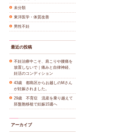
未分類
東洋医学・体質改善
男性不妊
最近の投稿
不妊治療中こそ、肩こりや腰痛を
放置しないで｜痛みと自律神経、
妊活のコンディション
43歳 都島区からお越しのMさん
が妊娠されました。
29歳 不育症 流産を乗り越えて
胚盤胞移植で妊娠15週へ
アーカイブ