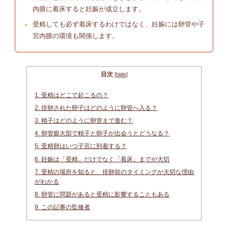
内膜に着床すると妊娠が成立します。
受精しても必ず着床するわけではなく、妊娠には卵管や子
宮内膜の環境も関係します。
目次
[
hide
]
1.
受精はどこで起こるの？
2.
排卵された卵子はどのように卵管へ入る？
3.
精子はどのように卵管まで進む？
4.
卵管膨大部で精子と卵子が出会うとどうなる？
5.
受精卵はいつ子宮に到着する？
6.
妊娠は「受精」だけでなく「着床」までが大切
7.
受精の場所を知ると、排卵前のタイミングが大切な理由
がわかる
8.
卵管に問題があると受精に影響することもある
9.
この記事の監修者