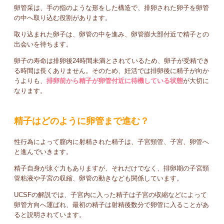
卵管采は、手の指のような形をした構造で、排卵された卵子を卵管
の中へ取り込む役割があります。
取り込まれた卵子は、卵管の中を進み、卵管膨大部付近で精子との
出会いを待ちます。
卵子の寿命は排卵後24時間未満とされているため、卵子が受精でき
る時間は長くありません。そのため、妊活では排卵後に精子が向か
うよりも、
排卵前から精子が卵管付近に待機している状態
が大切に
なります。
精子はどのように卵管まで進む？
性行為によって膣内に射精された精子は、子宮頸管、子宮、卵管へ
と進んでいきます。
精子自身が泳ぐ力もありますが、それだけでなく、排卵期の子宮頸
管粘液や子宮の収縮、卵管の動きなども関係しています。
UCSFの解説では、子宮内に入った精子は子宮の収縮などによって
卵管方向へ運ばれ、最初の精子は射精後数分で卵管に入ることがあ
ると説明されています。