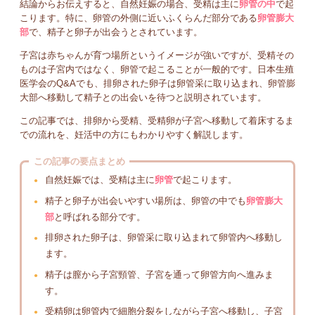
結論からお伝えすると、自然妊娠の場合、受精は主に
卵管の中
で起
こります。特に、卵管の外側に近いふくらんだ部分である
卵管膨大
部
で、精子と卵子が出会うとされています。
子宮は赤ちゃんが育つ場所というイメージが強いですが、受精その
ものは子宮内ではなく、卵管で起こることが一般的です。日本生殖
医学会のQ&Aでも、排卵された卵子は卵管采に取り込まれ、卵管膨
大部へ移動して精子との出会いを待つと説明されています。
この記事では、排卵から受精、受精卵が子宮へ移動して着床するま
での流れを、妊活中の方にもわかりやすく解説します。
この記事の要点まとめ
自然妊娠では、受精は主に
卵管
で起こります。
精子と卵子が出会いやすい場所は、卵管の中でも
卵管膨大
部
と呼ばれる部分です。
排卵された卵子は、卵管采に取り込まれて卵管内へ移動し
ます。
精子は膣から子宮頸管、子宮を通って卵管方向へ進みま
す。
受精卵は卵管内で細胞分裂をしながら子宮へ移動し、子宮