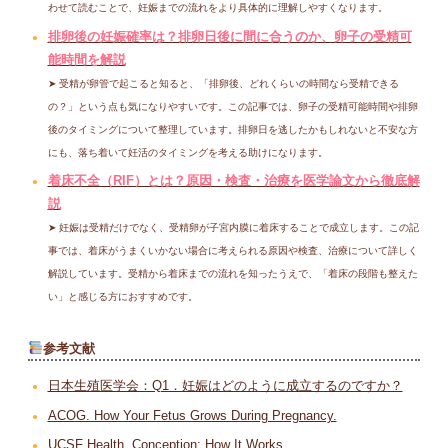
わせて読むことで、妊娠までの流れをより具体的に理解しやすくなります。
排卵後の妊娠確率は？排卵日後に間に合うのか、卵子の受精可
能時間を解説
➤ 受精が卵管で起こると知ると、「排卵後、どれくらいの時間なら受精できる
の？」という点も気になりやすいです。この記事では、卵子の受精可能時間や排卵
後のタイミングについて整理しています。排卵日を逃したかもしれないと不安な方
にも、落ち着いて妊活のタイミングを考える助けになります。
着床不全（RIF）とは？原因・検査・治療を医学論文から徹底解
説
➤ 妊娠は受精だけでなく、受精卵が子宮内膜に着床することで成立します。この記
事では、着床がうまくいかない場合に考えられる原因や検査、治療について詳しく
解説しています。受精から着床までの流れを知ったうえで、「着床の段階も整えた
い」と感じる方におすすめです。
参考文献
日本生殖医学会：Q1．妊娠はどのように成立するのですか？
ACOG. How Your Fetus Grows During Pregnancy.
UCSF Health. Conception: How It Works.