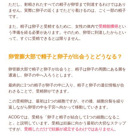
ただし、射精されたすべての精子が卵管まで到達するわけではあり
ません。実際に卵子の近くまでたどり着けるのは、ごく一部の精子
です。
また、精子は卵子と受精するために、女性の体内で
受精能獲得
とい
う準備を経る必要があります。そのため、卵管に到達したからとい
って、すぐに受精できるとは限りません。
卵管膨大部で精子と卵子が出会うとどうなる？
卵管膨大部で精子と卵子が出会うと、精子は卵子の周囲にある層を
通過し、卵子の中へ入ろうとします。
最終的に1つの精子が卵子の中に入り、精子と卵子の遺伝情報が合
わさることで、受精卵ができます。
この受精卵は、最初は1つの細胞ですが、その後、細胞分裂を繰り
返しながら卵管の中を子宮へ向かって移動していきます。
ACOGでは、受精を「卵子と精子が結合して1つの細胞になるこ
と」と説明しています。受精は妊娠に向かう最初の大切なステップ
ですが、
受精しただけで妊娠が成立するわけではありません
。