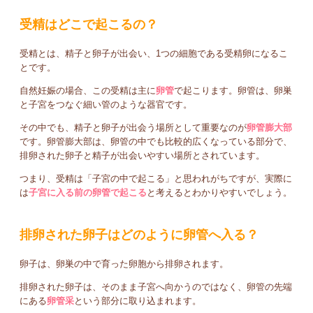
受精はどこで起こるの？
受精とは、精子と卵子が出会い、1つの細胞である受精卵になるこ
とです。
自然妊娠の場合、この受精は主に
卵管
で起こります。卵管は、卵巣
と子宮をつなぐ細い管のような器官です。
その中でも、精子と卵子が出会う場所として重要なのが
卵管膨大部
です。卵管膨大部は、卵管の中でも比較的広くなっている部分で、
排卵された卵子と精子が出会いやすい場所とされています。
つまり、受精は「子宮の中で起こる」と思われがちですが、実際に
は
子宮に入る前の卵管で起こる
と考えるとわかりやすいでしょう。
排卵された卵子はどのように卵管へ入る？
卵子は、卵巣の中で育った卵胞から排卵されます。
排卵された卵子は、そのまま子宮へ向かうのではなく、卵管の先端
にある
卵管采
という部分に取り込まれます。