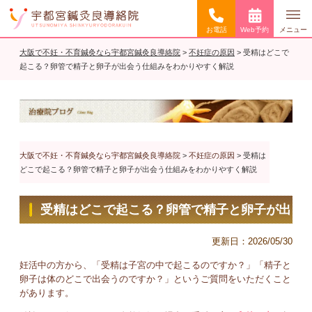
お電話
Web予約
メニュー
大阪で不妊・不育鍼灸なら宇都宮鍼灸良導絡院
>
不妊症の原因
>
受精はどこで
起こる？卵管で精子と卵子が出会う仕組みをわかりやすく解説
大阪で不妊・不育鍼灸なら宇都宮鍼灸良導絡院
>
不妊症の原因
>
受精は
どこで起こる？卵管で精子と卵子が出会う仕組みをわかりやすく解説
受精はどこで起こる？卵管で精子と卵子が出
会う仕組みをわかりやすく解説
更新日：
2026/05/30
妊活中の方から、「受精は子宮の中で起こるのですか？」「精子と
卵子は体のどこで出会うのですか？」というご質問をいただくこと
があります。