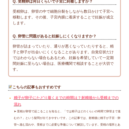
Q. 受精卵は何日くらいで子宮に到着しますか？
受精卵は、卵管の中で細胞分裂をしながら数日かけて子宮へ
移動します。その後、子宮内膜に着床することで妊娠が成立
します。
Q. 卵管に問題があると妊娠しにくくなりますか？
卵管が詰まっていたり、通りが悪くなっていたりすると、精
子と卵子が出会いにくくなることがあります。自覚症状だけ
ではわからない場合もあるため、妊娠を希望していて一定期
間妊娠に至らない場合は、医療機関で相談することが大切で
す。
こちらの記事もおすすめです
精子が卵子にたどり着くまでの時間は？射精後から受精までの
流れ
➤ 受精が卵管で起こることを知ると、「では精子はどのくらいの時間で卵管まで進
むの？」という疑問が出てきやすいです。この記事では、射精後に精子が子宮・卵
管へ進む流れや、受精までに必要な準備について解説しています。受精の場所とあ