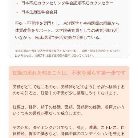
日本不妊カウンセリング学会認定不妊カウンセラー
日本生殖医学会会員
不妊・不育症を専門とし、東洋医学と生殖医療の両面から
体質改善をサポート。大学院研究員としての研究活動も行
いながら、臨床現場で妊活支援に従事している。
※本記事は一般的な医学情報を提供するものであり、診断・治療を目的とするもので
はありません。治療方針は必ず主治医の指示に従ってください。
妊娠の流れを知ることは、不安を減らす第一歩です
受精がどこで起こるのか、受精卵がどのように子宮へ移動する
のかを知ると、妊活中の不安が少し整理しやすくなります。
妊娠は、排卵、精子の移動、受精、受精卵の移動、着床という
いくつもの過程が重なって成立します。
そのため、タイミングだけでなく、冷え、睡眠、ストレス、自
律神経、胃腸の働きなど、身体全体のコンディションを整える