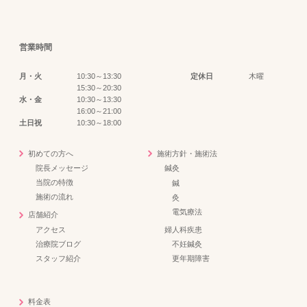
営業時間
月・火
10:30～13:30
定休日
木曜
15:30～20:30
水・金
10:30～13:30
16:00～21:00
土日祝
10:30～18:00
初めての方へ
施術方針・施術法
院長メッセージ
鍼灸
当院の特徴
鍼
施術の流れ
灸
電気療法
店舗紹介
アクセス
婦人科疾患
治療院ブログ
不妊鍼灸
スタッフ紹介
更年期障害
料金表