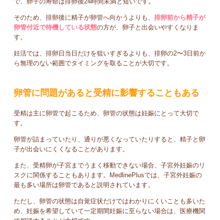
で、卵子の寿命は排卵後24時間未満と短いです。
そのため、排卵後に精子が卵管へ向かうよりも、
排卵前から精子が
卵管付近で待機している状態
の方が、卵子と出会いやすくなりま
す。
妊活では、排卵日当日だけを狙いすぎるよりも、排卵の2〜3日前か
ら無理のない範囲でタイミングを取ることが大切です。
卵管に問題があると受精に影響することもある
受精は主に卵管で起こるため、卵管の状態は妊娠にとって大切で
す。
卵管が詰まっていたり、通りが悪くなっていたりすると、精子と卵
子が出会いにくくなることがあります。
また、受精卵が子宮までうまく移動できない場合、子宮外妊娠のリ
スクに関係することもあります。MedlinePlusでは、子宮外妊娠の
最も多い場所は卵管であると説明されています。
ただし、卵管の状態は自覚症状だけではわかりにくいことも多いた
め、妊娠を希望していて一定期間妊娠に至らない場合は、医療機関