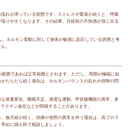
の流れが滞っている状態です。ストレスや緊張が続くと、呼吸
が張りやすくなります。その結果、月経前の不快感が強く出る
ん。ホルモン変動に対して身体が敏感に反応している状態と考
せん。
度の範囲であれば正常範囲とされます。ただし、周期が極端に短
血がだらだら続く場合は、ホルモンバランスの乱れや排卵の問
激な体重変化、睡眠不足、過度な運動、甲状腺機能の異常、多
ロラクチン血症などが関係することがあります。
る、無月経が続く、頭痛や視野の異常を伴う場合は、高プロラ
、早めに婦人科で相談しましょう。