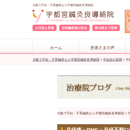
大阪で不妊・不育鍼灸なら宇都宮鍼灸良導絡院
土日祝も営業
女性鍼灸師が担当
夜21時まで営業
ホーム
患者さまの声
大阪で不妊・不育鍼灸なら宇都宮鍼灸良導絡院
>
不妊症の原因
>
月
大阪で不妊・不育鍼灸なら宇都宮鍼灸良導絡院
>