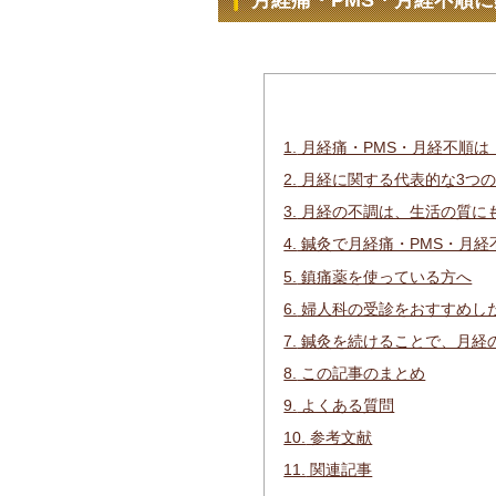
月経痛・PMS・月経不順
1.
月経痛・PMS・月経不順は
2.
月経に関する代表的な3つ
3.
月経の不調は、生活の質に
4.
鍼灸で月経痛・PMS・月経
5.
鎮痛薬を使っている方へ
6.
婦人科の受診をおすすめし
7.
鍼灸を続けることで、月経
8.
この記事のまとめ
9.
よくある質問
10.
参考文献
11.
関連記事