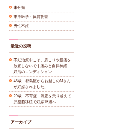
未分類
東洋医学・体質改善
男性不妊
最近の投稿
不妊治療中こそ、肩こりや腰痛を
放置しないで｜痛みと自律神経、
妊活のコンディション
43歳 都島区からお越しのMさん
が妊娠されました。
29歳 不育症 流産を乗り越えて
胚盤胞移植で妊娠15週へ
アーカイブ