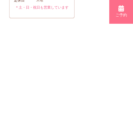
定休日
木曜
＊土・日・祝日も営業しています
ご予約