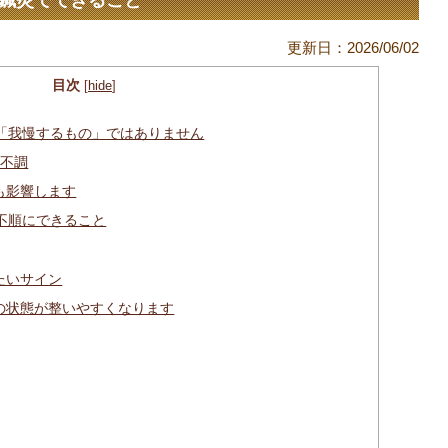
に鍼灸でできること
更新日：
2026/06/02
目次
[
hide
]
「我慢するもの」ではありません
の不調
も影響します
不順にできること
たいサイン
の状態が整いやすくなります