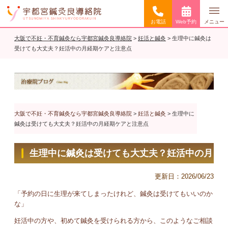
お電話
Web予約
メニュー
大阪で不妊・不育鍼灸なら宇都宮鍼灸良導絡院
>
妊活と鍼灸
>
生理中に鍼灸は
受けても大丈夫？妊活中の月経期ケアと注意点
大阪で不妊・不育鍼灸なら宇都宮鍼灸良導絡院
>
妊活と鍼灸
>
生理中に
鍼灸は受けても大丈夫？妊活中の月経期ケアと注意点
生理中に鍼灸は受けても大丈夫？妊活中の月
経期ケアと注意点
更新日：
2026/06/23
「予約の日に生理が来てしまったけれど、鍼灸は受けてもいいのか
な」
妊活中の方や、初めて鍼灸を受けられる方から、このようなご相談