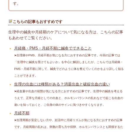
す。
こちらの記事もおすすめです
生理中の鍼灸や月経期のケアについて気になる方は、こちらの記事
もあわせてご覧ください。
月経痛・PMS・月経不順に鍼灸でできること
➤生理痛やPMS、月経不順が気になる方におすすめの記事です。今回の記事では
「生理中に鍼灸を受けてもよいか」を中心に解説しましたが、こちらでは月経痛・
PMS・月経不順に対して、鍼灸でどのように体を整えていくのかをより詳しく知る
ことができます。
生理の出血には種類がある？消退出血と破綻出血の違い
➤経血量や出血の状態が気になる方におすすめの記事です。生理中の鍼灸を考える
うえで、正常な月経としての出血と、ホルモンバランスの乱れなどで起こる出血の
違いを知っておくと、ご自身の体のサインに気づきやすくなります。
月経不順
➤生理周期が安定しない方や、妊活中に月経リズムが気になる方におすすめの記事
です。月経周期の乱れは、卵胞の育ち方や排卵、ホルモンバランスとも関係するた