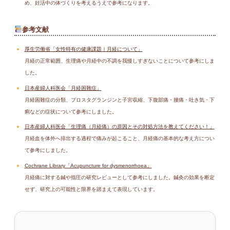
め、妊活中の体づくりを考えるうえで参考になります。
参考文献
厚生労働省「女性特有の健康課題｜月経について」
月経の正常範囲、生理痛や月経中の不調を我慢しすぎないことについて参考にしま
した。
日本産婦人科医会「月経困難症」
月経困難症の分類、プロスタグランジンと子宮収縮、下腹部痛・腰痛・吐き気・下
痢などの症状について参考にしました。
日本産婦人科医会「生理痛（月経痛）の原因とその対処方法を教えてください！」
月経血を体外へ排出する過程で痛みが起こること、月経痛の基本的な考え方につい
て参考にしました。
Cochrane Library「Acupuncture for dysmenorrhoea」
月経痛に対する鍼や指圧の研究レビューとして参考にしました。鍼灸の効果を断定
せず、研究上の可能性と限界を踏まえて表現しています。