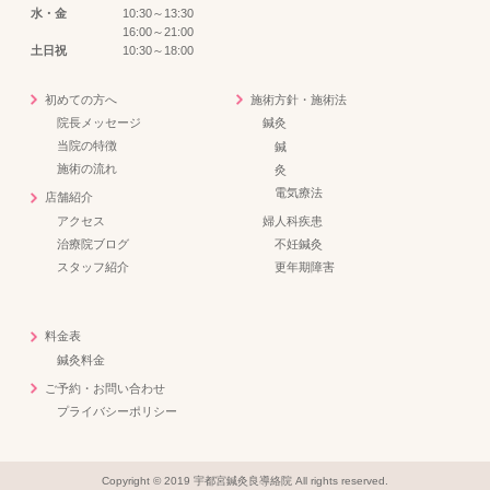
水・金
10:30～13:30
16:00～21:00
土日祝
10:30～18:00
初めての方へ
施術方針・施術法
院長メッセージ
鍼灸
当院の特徴
鍼
施術の流れ
灸
電気療法
店舗紹介
アクセス
婦人科疾患
治療院ブログ
不妊鍼灸
スタッフ紹介
更年期障害
料金表
鍼灸料金
ご予約・お問い合わせ
プライバシーポリシー
Copyright © 2019 宇都宮鍼灸良導絡院 All rights reserved.