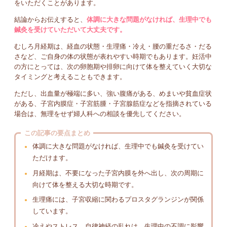
をいただくことがあります。
結論からお伝えすると、
体調に大きな問題がなければ、生理中でも
鍼灸を受けていただいて大丈夫です。
むしろ月経期は、経血の状態・生理痛・冷え・腰の重だるさ・だる
さなど、ご自身の体の状態が表れやすい時期でもあります。妊活中
の方にとっては、次の卵胞期や排卵に向けて体を整えていく大切な
タイミングと考えることもできます。
ただし、出血量が極端に多い、強い腹痛がある、めまいや貧血症状
がある、子宮内膜症・子宮筋腫・子宮腺筋症などを指摘されている
場合は、無理をせず婦人科への相談を優先してください。
この記事の要点まとめ
体調に大きな問題がなければ、生理中でも鍼灸を受けてい
ただけます。
月経期は、不要になった子宮内膜を外へ出し、次の周期に
向けて体を整える大切な時期です。
生理痛には、子宮収縮に関わるプロスタグランジンが関係
しています。
冷えやストレス、自律神経の乱れは、生理中の不調に影響