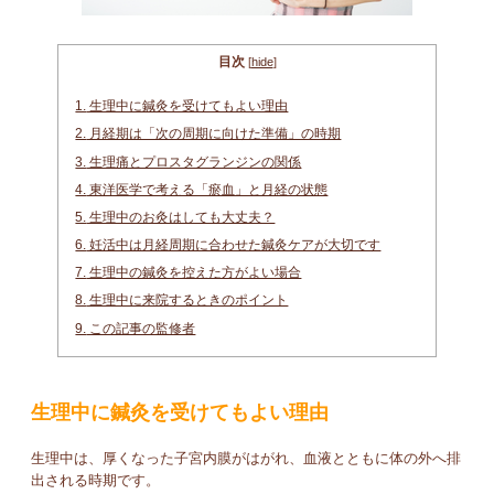
目次
[
hide
]
1.
生理中に鍼灸を受けてもよい理由
2.
月経期は「次の周期に向けた準備」の時期
3.
生理痛とプロスタグランジンの関係
4.
東洋医学で考える「瘀血」と月経の状態
5.
生理中のお灸はしても大丈夫？
6.
妊活中は月経周期に合わせた鍼灸ケアが大切です
7.
生理中の鍼灸を控えた方がよい場合
8.
生理中に来院するときのポイント
9.
この記事の監修者
生理中に鍼灸を受けてもよい理由
生理中は、厚くなった子宮内膜がはがれ、血液とともに体の外へ排
出される時期です。