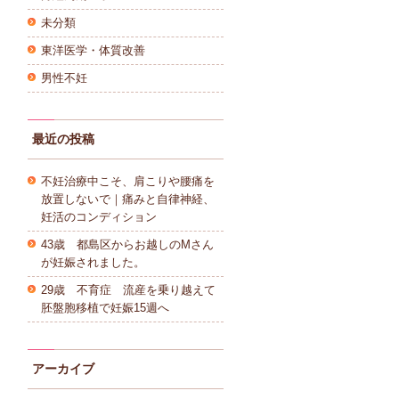
未分類
東洋医学・体質改善
男性不妊
最近の投稿
不妊治療中こそ、肩こりや腰痛を
放置しないで｜痛みと自律神経、
妊活のコンディション
43歳 都島区からお越しのMさん
が妊娠されました。
29歳 不育症 流産を乗り越えて
胚盤胞移植で妊娠15週へ
アーカイブ