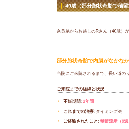
40歳（部分胞状奇胎で稽留
奈良県からお越しのRさん（40歳）
部分胞状奇胎で内膜がなかな
当院にご来院されるまで、長い道の
ご来院までの経緯と状況
不妊期間
:
2年間
これまでの治療
: タイミング法
ご経験されたこと
:
稽留流産（9週