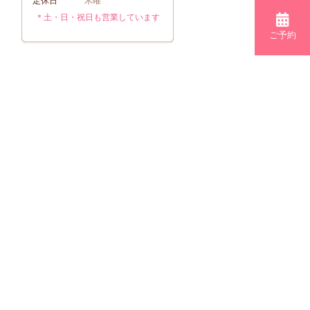
定休日
木曜
＊土・日・祝日も営業しています
ご予約