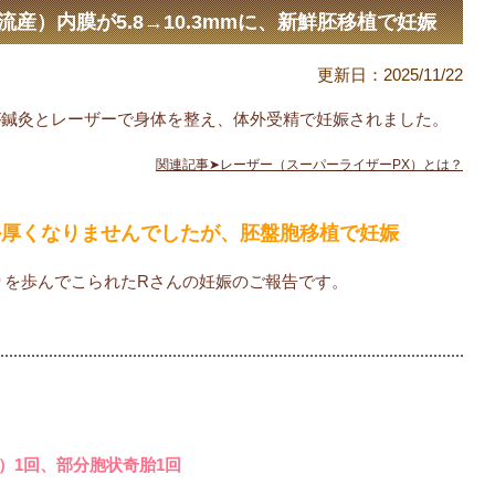
流産）内膜が5.8→10.3mmに、新鮮胚移植で妊娠
更新日：
2025/11/22
が鍼灸とレーザーで身体を整え、体外受精で妊娠されました。
関連記事➤レーザー（スーパーライザーPX）とは？
か厚くなりませんでしたが、胚盤胞移植で妊娠
りを歩んでこられたRさんの妊娠のご報告です。
）1回、部分胞状奇胎1回