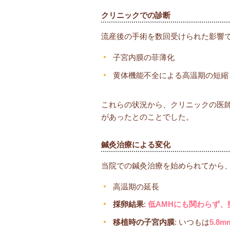
クリニックでの診断
流産後の手術を数回受けられた影響
子宮内膜の菲薄化
黄体機能不全による高温期の短縮
これらの状況から、クリニックの医
があったとのことでした。
鍼灸治療による変化
当院での鍼灸治療を始められてから
高温期の延長
採卵結果
:
低AMHにも関わらず、
移植時の子宮内膜
: いつもは
5.8