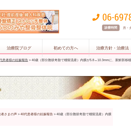
診療時間
月・火 
治療院ブログ
初めての方へ
治療方針・治療法
0代患者様の妊娠報告
>
40歳（部分胞状奇胎で稽留流産）内膜が5.8→10.3mmに、新鮮胚移
患者さまの声
>
40代患者様の妊娠報告
>
40歳（部分胞状奇胎で稽留流産）内膜