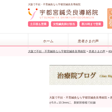
大阪で不妊・不育鍼灸なら宇都宮鍼灸良導絡院
土日祝も営業
女性鍼灸師が担当
夜21時まで営業
ホーム
患者さまの声
大阪で不妊・不育鍼灸なら宇都宮鍼灸良導絡院
>
患者さまの声
>
4
大阪で不妊・不育鍼灸なら宇都宮鍼灸良導絡院
>
が5.8→10.3mmに、新鮮胚移植で妊娠