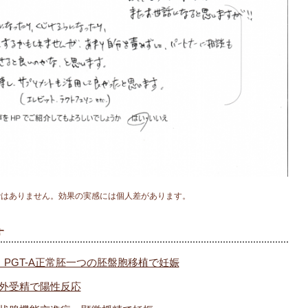
ではありません。効果の実感には個人差があります。
す
）PGT-A正常胚一つの胚盤胞移植で妊娠
体外受精で陽性反応