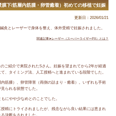
漿膜下/筋層内筋腫・卵管癒着）初めての移植で妊娠
更新日：
2026/01/21
が鍼灸とレーザーで身体を整え、体外受精で妊娠されました。
関連記事➤レーザー（スーパーライザーPX）とは？
のご紹介で来院されたSさん。妊娠を望まれてから2年が経過
にて、タイミング法、人工授精へと進まれている段階でした。
層内筋腫）、卵管障害（両側の詰まり・癒着）。いずれも手術
が見られる状態でした。
ともにやや少なめとのことでした。
工授精にトライされましたが、残念ながら良い結果には恵まれ
れる決断をされました。