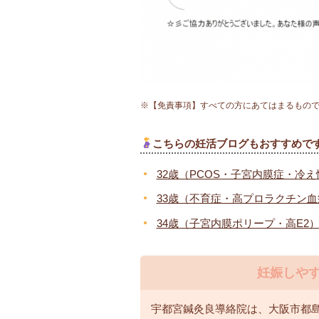
※【免責事項】すべての方にあてはまるもの
こちらの妊活ブログもおすすめで
32歳（PCOS・子宮内膜症・冷
33歳（不育症・高プロラクチン
34歳（子宮内膜ポリープ・高E2
妊娠しや
宇都宮鍼灸良導絡院は、大阪市都