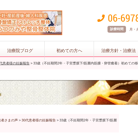
診療時間
月・火 
治療院ブログ
初めての方へ
治療方針・治療法
0代患者様の妊娠報告
>
33歳（不妊期間2年・子宮漿膜下/筋層内筋腫・卵管癒着）初めての
患者さまの声
>
30代患者様の妊娠報告
>
33歳（不妊期間2年・子宮漿膜下/筋層