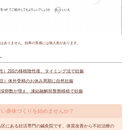
ではありません。効果の実感には個人差があります。
す
え性）2回の移植陰性後、タイミング法で妊娠
血症）体外受精のお休み周期に自然妊娠
）採卵数が増え、凍結融解胚盤胞移植で妊娠
すい身体づくりを始めませんか？
島区にある妊活専門の鍼灸院です。体質改善から不妊治療の