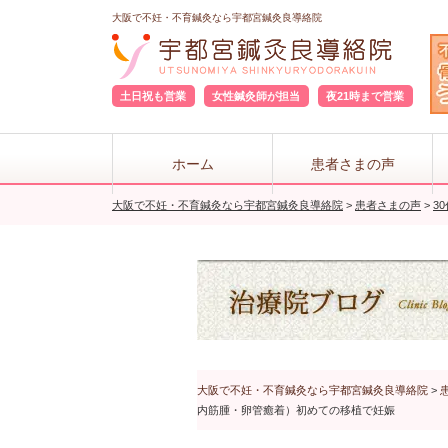
大阪で不妊・不育鍼灸なら宇都宮鍼灸良導絡院
土日祝も営業
女性鍼灸師が担当
夜21時まで営業
ホーム
患者さまの声
大阪で不妊・不育鍼灸なら宇都宮鍼灸良導絡院
>
患者さまの声
>
3
大阪で不妊・不育鍼灸なら宇都宮鍼灸良導絡院
>
内筋腫・卵管癒着）初めての移植で妊娠