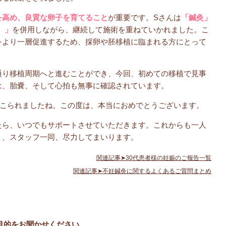
を高め、良質な卵子を育てること
が重要です。Sさんは
「鍼灸」
）」
を併用しながら、継続して施術を重ねていかれました。こ
をより一層促進するため、採卵や胚移植に臨まれる方にとって
通り移植周期へと進むことができ、今回、初めての移植で見事
は、胎嚢、そして心拍も無事に確認されています。
てこられましたね。この度は、本当におめでとうございます。
たら、いつでもサポートさせていただきます。これからも一人
う、スタッフ一同、尽力してまいります。
関連記事➤30代患者様の妊娠のご報告一覧
関連記事➤不妊鍼灸に関するよくあるご質問まとめ
目的をお聞かせください