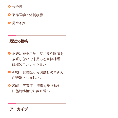
未分類
東洋医学・体質改善
男性不妊
最近の投稿
不妊治療中こそ、肩こりや腰痛を
放置しないで｜痛みと自律神経、
妊活のコンディション
43歳 都島区からお越しのMさん
が妊娠されました。
29歳 不育症 流産を乗り越えて
胚盤胞移植で妊娠15週へ
アーカイブ