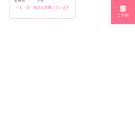
定休日
木曜
＊土・日・祝日も営業しています
ご予約