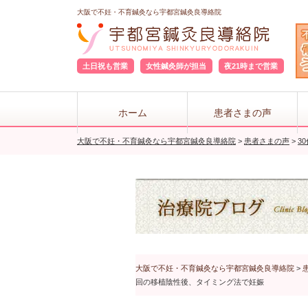
大阪で不妊・不育鍼灸なら宇都宮鍼灸良導絡院
土日祝も営業
女性鍼灸師が担当
夜21時まで営業
ホーム
患者さまの声
大阪で不妊・不育鍼灸なら宇都宮鍼灸良導絡院
>
患者さまの声
>
3
大阪で不妊・不育鍼灸なら宇都宮鍼灸良導絡院
>
回の移植陰性後、タイミング法で妊娠