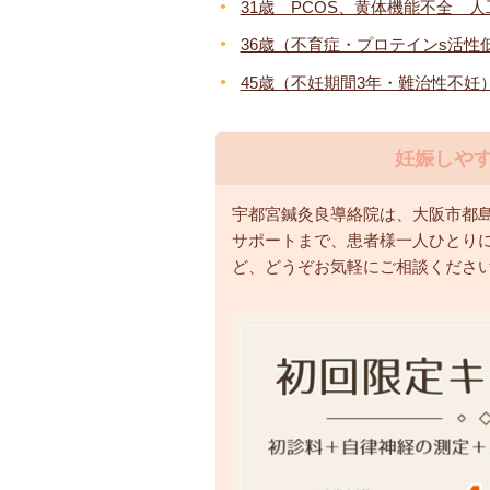
31歳 PCOS、黄体機能不全 
36歳（不育症・プロテインs活性
45歳（不妊期間3年・難治性不妊
妊娠しや
宇都宮鍼灸良導絡院は、大阪市都
サポートまで、患者様一人ひとり
ど、どうぞお気軽にご相談くださ