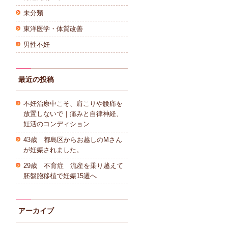
未分類
東洋医学・体質改善
男性不妊
最近の投稿
不妊治療中こそ、肩こりや腰痛を
放置しないで｜痛みと自律神経、
妊活のコンディション
43歳 都島区からお越しのMさん
が妊娠されました。
29歳 不育症 流産を乗り越えて
胚盤胞移植で妊娠15週へ
アーカイブ