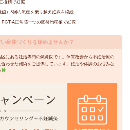
人工授精で妊娠
低値）5回の流産を乗り越え妊娠を継続
）PGT-A正常胚一つの胚盤胞移植で妊娠
すい身体づくりを始めませんか？
島区にある妊活専門の鍼灸院です。体質改善から不妊治療の
に合わせた施術をご提供しています。妊活や体調のお悩みな
い