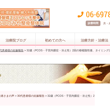
診療時間
月・火 
治療院ブログ
初めての方へ
治療方針・治療法
0代患者様の妊娠報告
>
32歳（PCOS・子宮内膜症・冷え性）2回の移植陰性後、タイミング
患者さまの声
>
30代患者様の妊娠報告
>
32歳（PCOS・子宮内膜症・冷え性）2