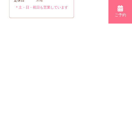
定休日
木曜
＊土・日・祝日も営業しています
ご予約