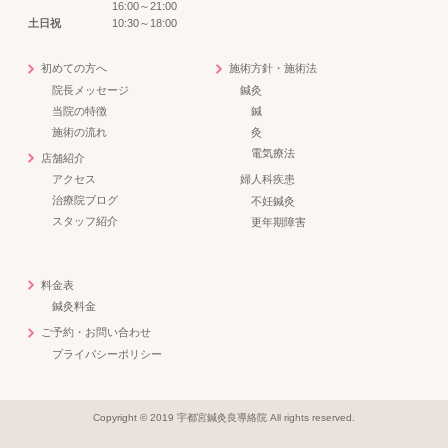
16:00～21:00
土日祝
10:30～18:00
初めての方へ
施術方針・施術法
院長メッセージ
鍼灸
当院の特徴
鍼
施術の流れ
灸
電気療法
店舗紹介
アクセス
婦人科疾患
治療院ブログ
不妊鍼灸
スタッフ紹介
更年期障害
料金表
鍼灸料金
ご予約・お問い合わせ
プライバシーポリシー
Copyright © 2019 宇都宮鍼灸良導絡院 All rights reserved.