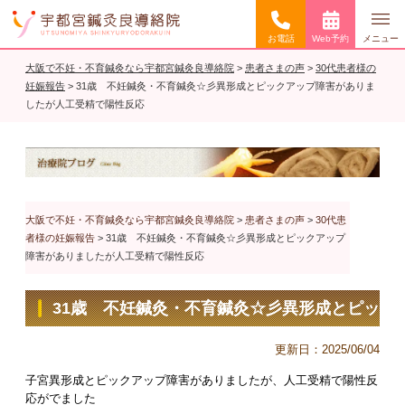
お電話
Web予約
メニュー
大阪で不妊・不育鍼灸なら宇都宮鍼灸良導絡院
>
患者さまの声
>
30代患者様の
妊娠報告
>
31歳 不妊鍼灸・不育鍼灸☆彡異形成とピックアップ障害がありま
したが人工受精で陽性反応
大阪で不妊・不育鍼灸なら宇都宮鍼灸良導絡院
>
患者さまの声
>
30代患
者様の妊娠報告
>
31歳 不妊鍼灸・不育鍼灸☆彡異形成とピックアップ
障害がありましたが人工受精で陽性反応
31歳 不妊鍼灸・不育鍼灸☆彡異形成とピッ
クアップ障害がありましたが人工受精で陽性
更新日：
2025/06/04
反応
子宮異形成とピックアップ障害がありましたが、人工受精で陽性反
応がでました