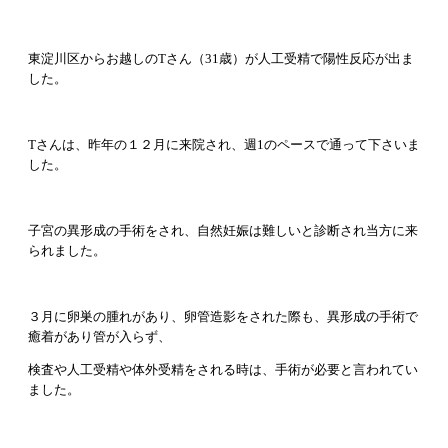
東淀川区からお越しの
T
さん（
31
歳）が人工受精で陽性反応が出ま
した。
T
さんは、昨年の１２月に来院され、週
1
のペースで通って下さいま
した。
子宮の異形成の手術をされ、自然妊娠は難しいと診断され当方に来
られました。
３月に卵巣の腫れがあり、卵管造影をされた際も、異形成の手術で
癒着があり管が入らず、
検査や人工受精や体外受精をされる時は、手術が必要と言われてい
ました。