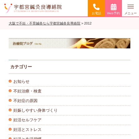
お電話
Web予約
メニュー
大阪で不妊・不育鍼灸なら宇都宮鍼灸良導絡院
>
2012
カテゴリー
お知らせ
不妊治療・検査
不妊症の原因
妊娠しやすい身体づくり
妊活セルフケア
妊活とストレス