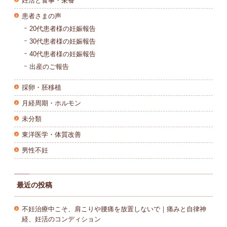
妊活と食事・栄養
患者さまの声
20代患者様の妊娠報告
30代患者様の妊娠報告
40代患者様の妊娠報告
出産のご報告
採卵・胚移植
月経周期・ホルモン
未分類
東洋医学・体質改善
男性不妊
最近の投稿
不妊治療中こそ、肩こりや腰痛を放置しないで｜痛みと自律神
経、妊活のコンディション