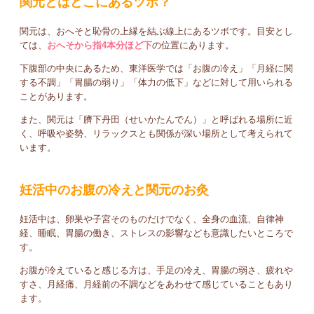
関元とはどこにあるツボ？
関元は、おへそと恥骨の上縁を結ぶ線上にあるツボです。目安とし
ては、
おへそから指4本分ほど下
の位置にあります。
下腹部の中央にあるため、東洋医学では「お腹の冷え」「月経に関
する不調」「胃腸の弱り」「体力の低下」などに対して用いられる
ことがあります。
また、関元は「臍下丹田（せいかたんでん）」と呼ばれる場所に近
く、呼吸や姿勢、リラックスとも関係が深い場所として考えられて
います。
妊活中のお腹の冷えと関元のお灸
妊活中は、卵巣や子宮そのものだけでなく、全身の血流、自律神
経、睡眠、胃腸の働き、ストレスの影響なども意識したいところで
す。
お腹が冷えていると感じる方は、手足の冷え、胃腸の弱さ、疲れや
すさ、月経痛、月経前の不調などをあわせて感じていることもあり
ます。