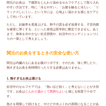
関元のお灸は、下腹部をじんわり温めるセルフケアとして取り入れ
やすい方法です。特に「冷えやすい」「お腹を触ると冷たい」「リ
ラックスしにくい」という方には、心地よい温かさを感じるケアと
して向いています。
ただし、妊娠率を直接上げる、卵子の質を必ず改善する、子宮内膜
を確実に厚くする、といった表現は医学的に断定できません。あく
まで、身体を冷やさない生活習慣や、妊活中のコンディションづく
りの一環として考えましょう。
関元のお灸をするときの安全な使い方
関元は内臓の上にあるお腹のツボです。そのため、強く押したり、
熱すぎるお灸を長時間行ったりする必要はありません。
1. 熱すぎるお灸は避ける
妊活中のセルフケアでは、「熱いほど効く」と考えないことが大切
です。お灸は
じんわり温かくて気持ちよい
と感じる程度で十分で
す。
熱さを我慢して続けると、やけどや水ぶくれの原因になることがあ