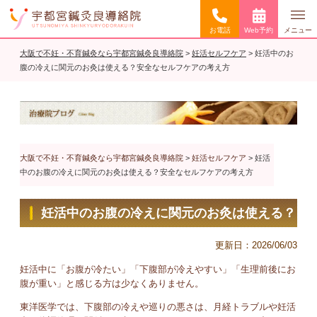
お電話
Web予約
メニュー
大阪で不妊・不育鍼灸なら宇都宮鍼灸良導絡院
>
妊活セルフケア
>
妊活中のお
腹の冷えに関元のお灸は使える？安全なセルフケアの考え方
大阪で不妊・不育鍼灸なら宇都宮鍼灸良導絡院
>
妊活セルフケア
>
妊活
中のお腹の冷えに関元のお灸は使える？安全なセルフケアの考え方
妊活中のお腹の冷えに関元のお灸は使える？
安全なセルフケアの考え方
更新日：
2026/06/03
妊活中に「お腹が冷たい」「下腹部が冷えやすい」「生理前後にお
腹が重い」と感じる方は少なくありません。
東洋医学では、下腹部の冷えや巡りの悪さは、月経トラブルや妊活