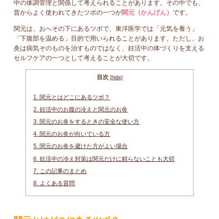
中の体調管理と関係して考えられることがあります。その中でも、
昔からよく使われてきたツボの一つが
関元（かんげん）
です。
関元は、おへその下にあるツボで、東洋医学では「元気を養う」
「下腹部を温める」目的で用いられることがあります。ただし、お
灸は病気そのものを治すものではなく、妊活中の体づくりを支える
セルフケアの一つとして考えることが大切です。
目次
[
hide
]
1.
関元とはどこにあるツボ？
2.
妊活中のお腹の冷えと関元のお灸
3.
関元のお灸をするときの安全な使い方
4.
関元のお灸が向いている方
5.
関元のお灸を避けた方がよい場合
6.
妊活中の冷え対策は関元だけに頼らないことも大切
7.
この記事のまとめ
8.
よくある質問