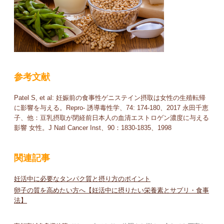
参考文献
Patel S, et al: 妊娠前の食事性ゲニステイン摂取は女性の生殖転帰
に影響を与える。Repro- 誘導毒性学、74: 174-180、2017 永田千恵
子、他：豆乳摂取が閉経前日本人の血清エストロゲン濃度に与える
影響 女性。J Natl Cancer Inst、90：1830-1835、1998
関連記事
妊活中に必要なタンパク質と摂り方のポイント
卵子の質を高めたい方へ【妊活中に摂りたい栄養素とサプリ・食事
法】