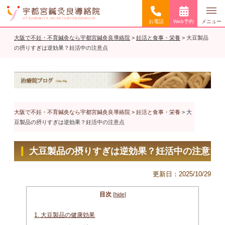
お電話
Web予約
メニュー
大阪で不妊・不育鍼灸なら宇都宮鍼灸良導絡院
>
妊活と食事・栄養
>
大豆製品
の摂りすぎは逆効果？妊活中の注意点
大阪で不妊・不育鍼灸なら宇都宮鍼灸良導絡院
>
妊活と食事・栄養
>
大
豆製品の摂りすぎは逆効果？妊活中の注意点
大豆製品の摂りすぎは逆効果？妊活中の注意
点
更新日：
2025/10/29
目次
[
hide
]
1.
大豆製品の健康効果