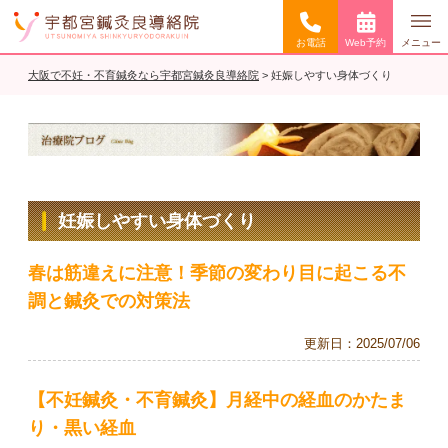
お電話
Web予約
メニュー
大阪で不妊・不育鍼灸なら宇都宮鍼灸良導絡院
>
妊娠しやすい身体づくり
妊娠しやすい身体づくり
春は筋違えに注意！季節の変わり目に起こる不
調と鍼灸での対策法
更新日：
2025/07/06
【不妊鍼灸・不育鍼灸】月経中の経血のかたま
り・黒い経血