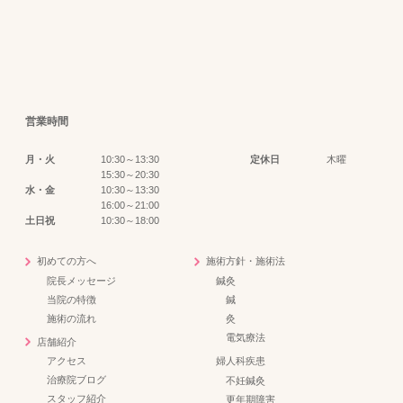
営業時間
月・火
10:30～13:30
定休日
木曜
15:30～20:30
水・金
10:30～13:30
16:00～21:00
土日祝
10:30～18:00
初めての方へ
施術方針・施術法
院長メッセージ
鍼灸
当院の特徴
鍼
施術の流れ
灸
電気療法
店舗紹介
アクセス
婦人科疾患
治療院ブログ
不妊鍼灸
スタッフ紹介
更年期障害