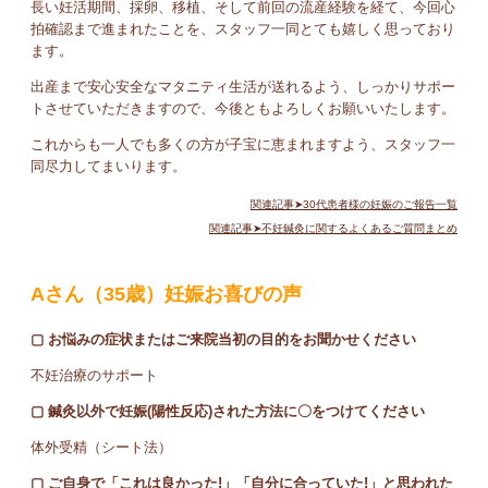
長い妊活期間、採卵、移植、そして前回の流産経験を経て、今回心
拍確認まで進まれたことを、スタッフ一同とても嬉しく思っており
ます。
出産まで安心安全なマタニティ生活が送れるよう、しっかりサポー
トさせていただきますので、今後ともよろしくお願いいたします。
これからも一人でも多くの方が子宝に恵まれますよう、スタッフ一
同尽力してまいります。
関連記事➤30代患者様の妊娠のご報告一覧
関連記事➤不妊鍼灸に関するよくあるご質問まとめ
Aさん（35歳）妊娠お喜びの声
▢ お悩みの症状またはご来院当初の目的をお聞かせください
不妊治療のサポート
▢ 鍼灸以外で妊娠(陽性反応)された方法に〇をつけてください
体外受精（シート法）
▢ ご自身で「これは良かった!」「自分に合っていた!」と思われた