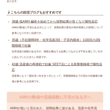
あります。
こちらの妊活ブログもおすすめです
38歳 低AMH 鍼灸を始めてから採卵結果が良くなり陽性反応
AMHの数値に不安がある方にとって、採卵結果の変化や体外受精との併用について
参考になりやすい症例です。
35歳（不妊期間4年・化学流産2回・子宮内膜炎）11回目の2段
階移植で妊娠
化学流産の経験がある方や、移植を重ねても結果につながらず不安を感じている方
に読んでいただきたい内容です。
42歳 流産後の再挑戦で妊娠 SEET法による胚盤胞移植で陽性反
応
流産後にもう一度妊活へ向き合う方にとって、胚盤胞移植までの流れや妊娠後の経
過が参考になる症例です。
AMHの数値や流産経験に不安がある方へ
AMHが低いと言われた、採卵結果に波がある、流産や化学流