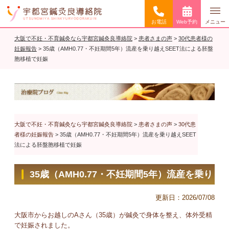
お電話
Web予約
メニュー
大阪で不妊・不育鍼灸なら宇都宮鍼灸良導絡院
>
患者さまの声
>
30代患者様の
妊娠報告
>
35歳（AMH0.77・不妊期間5年）流産を乗り越えSEET法による胚盤
胞移植で妊娠
大阪で不妊・不育鍼灸なら宇都宮鍼灸良導絡院
>
患者さまの声
>
30代患
者様の妊娠報告
>
35歳（AMH0.77・不妊期間5年）流産を乗り越えSEET
法による胚盤胞移植で妊娠
35歳（AMH0.77・不妊期間5年）流産を乗り
越えSEET法による胚盤胞移植で妊娠
更新日：
2026/07/08
大阪市からお越しのAさん（35歳）が鍼灸で身体を整え、体外受精
で妊娠されました。