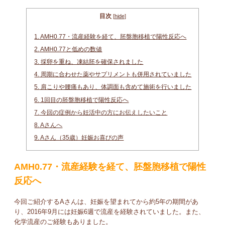
目次
[
hide
]
1.
AMH0.77・流産経験を経て、胚盤胞移植で陽性反応へ
2.
AMH0.77と低めの数値
3.
採卵を重ね、凍結胚を確保されました
4.
周期に合わせた薬やサプリメントも併用されていました
5.
肩こりや腰痛もあり、体調面も含めて施術を行いました
6.
1回目の胚盤胞移植で陽性反応へ
7.
今回の症例から妊活中の方にお伝えしたいこと
8.
Aさんへ
9.
Aさん（35歳）妊娠お喜びの声
AMH0.77・流産経験を経て、胚盤胞移植で陽性
反応へ
今回ご紹介するAさんは、妊娠を望まれてから約5年の期間があ
り、2016年9月には妊娠6週で流産を経験されていました。また、
化学流産のご経験もありました。