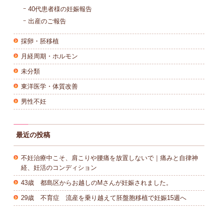
40代患者様の妊娠報告
出産のご報告
採卵・胚移植
月経周期・ホルモン
未分類
東洋医学・体質改善
男性不妊
最近の投稿
不妊治療中こそ、肩こりや腰痛を放置しないで｜痛みと自律神
経、妊活のコンディション
43歳 都島区からお越しのMさんが妊娠されました。
29歳 不育症 流産を乗り越えて胚盤胞移植で妊娠15週へ